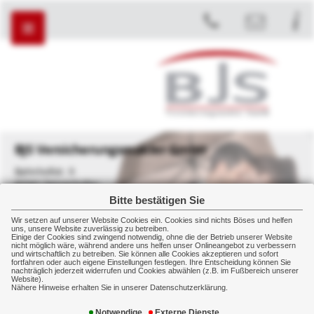
BJS Versicherungsmakler GmbH
Bahnhofstr. 9
82041 Deisenhofen
Bitte bestätigen Sie
+49 89 45450907
+49 89 43577890
Wir setzen auf unserer Website Cookies ein. Cookies sind nichts Böses und helfen
uns, unsere Website zuverlässig zu betreiben.
Einige der Cookies sind zwingend notwendig, ohne die der Betrieb unserer Website
nicht möglich wäre, während andere uns helfen unser Onlineangebot zu verbessern
und wirtschaftlich zu betreiben. Sie können alle Cookies akzeptieren und sofort
fortfahren oder auch eigene Einstellungen festlegen. Ihre Entscheidung können Sie
NEWSTICKER:
nachträglich jederzeit widerrufen und Cookies abwählen (z.B. im Fußbereich unserer
Website).
Nähere Hinweise erhalten Sie in unserer Datenschutzerklärung.
Gewerbe
Manager
Absicherung
Notwendige
Externe Dienste