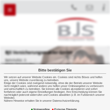
BJS Versicherungsmakler GmbH
Bahnhofstr. 9
82041 Deisenhofen
Bitte bestätigen Sie
+49 89 45450907
+49 89 43577890
Wir setzen auf unserer Website Cookies ein. Cookies sind nichts Böses und helfen
uns, unsere Website zuverlässig zu betreiben.
Einige der Cookies sind zwingend notwendig, ohne die der Betrieb unserer Website
nicht möglich wäre, während andere uns helfen unser Onlineangebot zu verbessern
und wirtschaftlich zu betreiben. Sie können alle Cookies akzeptieren und sofort
fortfahren oder auch eigene Einstellungen festlegen. Ihre Entscheidung können Sie
NEWSTICKER:
nachträglich jederzeit widerrufen und Cookies abwählen (z.B. im Fußbereich unserer
Website).
Nähere Hinweise erhalten Sie in unserer Datenschutzerklärung.
Schaden
Schadenmeldung
Notwendige
Externe Dienste