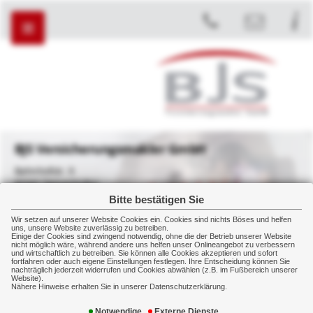
BJS Versicherungsmakler GmbH
Bahnhofstr. 9
82041 Deisenhofen
Bitte bestätigen Sie
+49 89 45450907
+49 89 43577890
Wir setzen auf unserer Website Cookies ein. Cookies sind nichts Böses und helfen
uns, unsere Website zuverlässig zu betreiben.
Einige der Cookies sind zwingend notwendig, ohne die der Betrieb unserer Website
nicht möglich wäre, während andere uns helfen unser Onlineangebot zu verbessern
und wirtschaftlich zu betreiben. Sie können alle Cookies akzeptieren und sofort
fortfahren oder auch eigene Einstellungen festlegen. Ihre Entscheidung können Sie
NEWSTICKER:
nachträglich jederzeit widerrufen und Cookies abwählen (z.B. im Fußbereich unserer
Website).
Nähere Hinweise erhalten Sie in unserer Datenschutzerklärung.
Home
Kundenkreis
Freiberufler/Selbständige
Notwendige
Externe Dienste